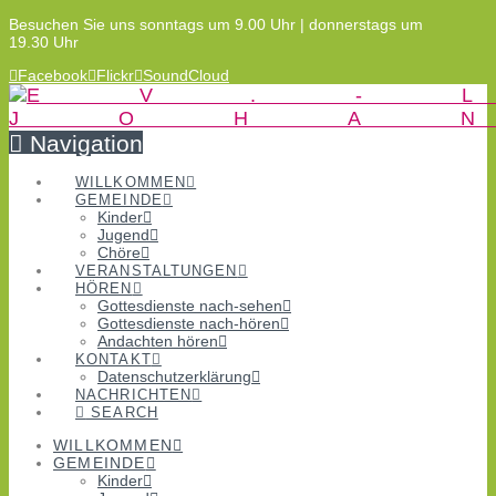
Besuchen Sie uns sonntags um 9.00 Uhr | donnerstags um
19.30 Uhr
Facebook
Flickr
SoundCloud
Navigation
WILLKOMMEN
GEMEINDE
Kinder
Jugend
Chöre
VERANSTALTUNGEN
HÖREN
Gottesdienste nach-sehen
Gottesdienste nach-hören
Andachten hören
KONTAKT
Datenschutzerklärung
NACHRICHTEN
SEARCH
WILLKOMMEN
GEMEINDE
Kinder