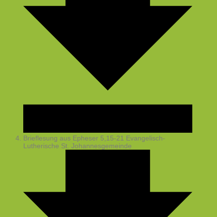
Brieflesung aus Epheser 5,15-21
Evangelisch-
Lutherische St. Johannesgemeinde