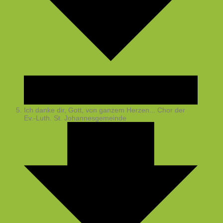
Ich danke dir, Gott, von ganzem Herzen...
Chor der
Ev.-Luth. St. Johannesgemeinde