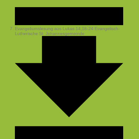
Evangeliumslesung aus Lukas 14,16-24
Evangelisch-
Lutherische St. Johannesgemeinde