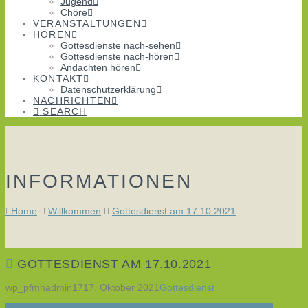
Jugend
Chöre
VERANSTALTUNGEN
HÖREN
Gottesdienste nach-sehen
Gottesdienste nach-hören
Andachten hören
KONTAKT
Datenschutzerklärung
NACHRICHTEN
SEARCH
INFORMATIONEN
Home
Willkommen
Gottesdienst am 17.10.2021
GOTTESDIENST AM 17.10.2021
wp_pfmhadmin17
17. Oktober 2021
Gottesdienst