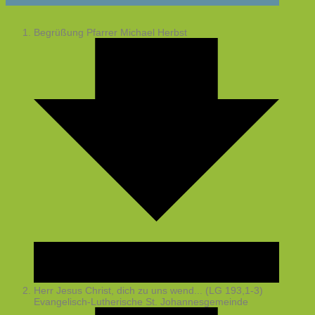
Begrüßung
Pfarrer Michael Herbst
Herr Jesus Christ, dich zu uns wend... (LG 193,1-3)
Evangelisch-Lutherische St. Johannesgemeinde