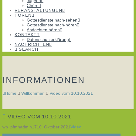
Jugend
Chöre
VERANSTALTUNGEN
HÖREN
Gottesdienste nach-sehen
Gottesdienste nach-hören
Andachten hören
KONTAKT
Datenschutzerklärung
NACHRICHTEN
SEARCH
INFORMATIONEN
Home
Willkommen
Video vom 10.10.2021
VIDEO VOM 10.10.2021
wp_pfmhadmin17
10. Oktober 2021
Video