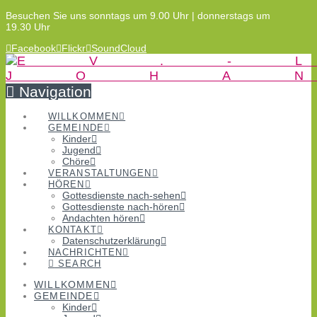
Besuchen Sie uns sonntags um 9.00 Uhr | donnerstags um
19.30 Uhr
Facebook
Flickr
SoundCloud
Navigation
WILLKOMMEN
GEMEINDE
Kinder
Jugend
Chöre
VERANSTALTUNGEN
HÖREN
Gottesdienste nach-sehen
Gottesdienste nach-hören
Andachten hören
KONTAKT
Datenschutzerklärung
NACHRICHTEN
SEARCH
WILLKOMMEN
GEMEINDE
Kinder