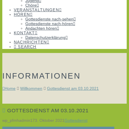
Jugend
Chöre
VERANSTALTUNGEN
HÖREN
Gottesdienste nach-sehen
Gottesdienste nach-hören
Andachten hören
KONTAKT
Datenschutzerklärung
NACHRICHTEN
SEARCH
INFORMATIONEN
Home
Willkommen
Gottesdienst am 03.10.2021
GOTTESDIENST AM 03.10.2021
wp_pfmhadmin17
3. Oktober 2021
Gottesdienst