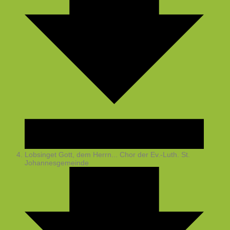
Lobsinget Gott, dem Herrn...
Chor der Ev.-Luth. St.
Johannesgemeinde