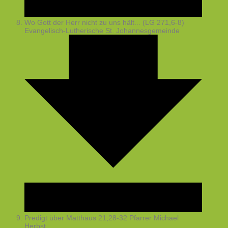
Wo Gott der Herr nicht zu uns hält... (LG 271,6-8)
Evangelisch-Lutherische St. Johannesgemeinde
Predigt über Matthäus 21,28-32
Pfarrer Michael
Herbst