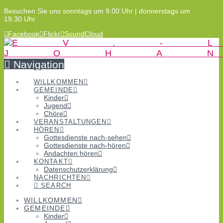
Besuchen Sie uns sonntags um 9.00 Uhr | donnerstags um
19.30 Uhr
Facebook
Flickr
SoundCloud
Navigation
WILLKOMMEN
GEMEINDE
Kinder
Jugend
Chöre
VERANSTALTUNGEN
HÖREN
Gottesdienste nach-sehen
Gottesdienste nach-hören
Andachten hören
KONTAKT
Datenschutzerklärung
NACHRICHTEN
SEARCH
WILLKOMMEN
GEMEINDE
Kinder