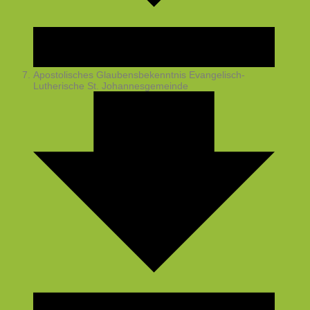
Apostolisches Glaubensbekenntnis
Evangelisch-
Lutherische St. Johannesgemeinde