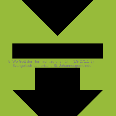
Wo Gott der Herr nicht zu uns hält... (LG 271,1-3)
Evangelisch-Lutherische St. Johannesgemeinde