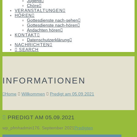
Jugend
Chöre
VERANSTALTUNGEN
HÖREN
Gottesdienste nach-sehen
Gottesdienste nach-hören
Andachten hören
KONTAKT
Datenschutzerklärung
NACHRICHTEN
SEARCH
INFORMATIONEN
Home
Willkommen
Predigt am 05.09.2021
PREDIGT AM 05.09.2021
wp_pfmhadmin17
6. September 2021
Predigten