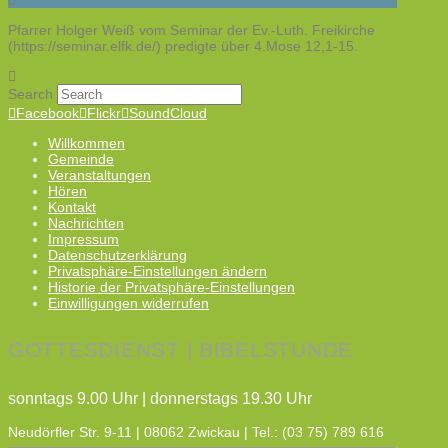
Pfarrer Holger Weiß vom Seminar der Ev.-Luth. Freikirche
(https://seminar.elfk.de/) predigte über 4.Mose 12,1-15.
Search
Facebook
Flickr
SoundCloud
Willkommen
Gemeinde
Veranstaltungen
Hören
Kontakt
Nachrichten
Impressum
Datenschutzerklärung
Privatsphäre-Einstellungen ändern
Historie der Privatsphäre-Einstellungen
Einwilligungen widerrufen
GOTTESDIENST | BIBELSTUNDE
sonntags 9.00 Uhr | donnerstags 19.30 Uhr
Neudörfler Str. 9-11 | 08062 Zwickau | Tel.: (03 75) 789 616