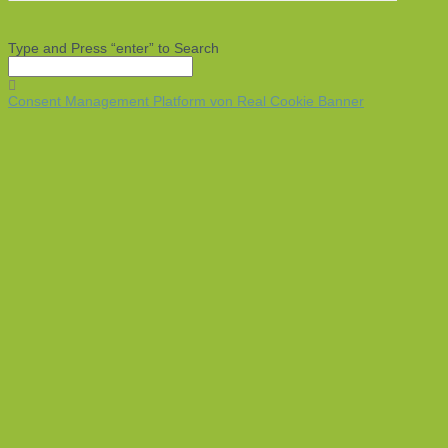
Type and Press “enter” to Search
Consent Management Platform von Real Cookie Banner