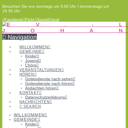
Besuchen Sie uns sonntags um 9.00 Uhr | donnerstags um
19.30 Uhr
Facebook
Flickr
SoundCloud
Navigation
WILLKOMMEN
GEMEINDE
Kinder
Jugend
Chöre
VERANSTALTUNGEN
HÖREN
Gottesdienste nach-sehen
Gottesdienste nach-hören
Andachten hören
KONTAKT
Datenschutzerklärung
NACHRICHTEN
SEARCH
WILLKOMMEN
GEMEINDE
Kinder