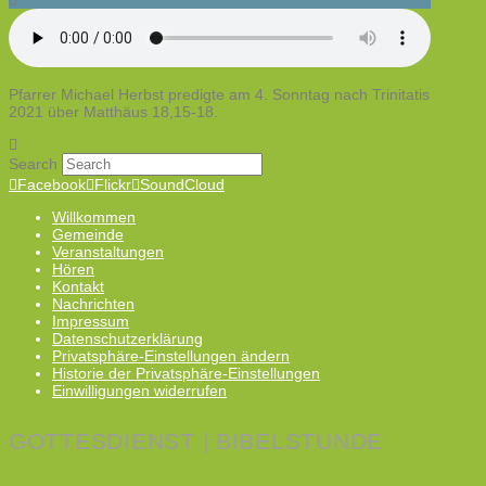
Pfarrer Michael Herbst predigte am 4. Sonntag nach Trinitatis
2021 über Matthäus 18,15-18.
Search
Facebook
Flickr
SoundCloud
Willkommen
Gemeinde
Veranstaltungen
Hören
Kontakt
Nachrichten
Impressum
Datenschutzerklärung
Privatsphäre-Einstellungen ändern
Historie der Privatsphäre-Einstellungen
Einwilligungen widerrufen
GOTTESDIENST | BIBELSTUNDE