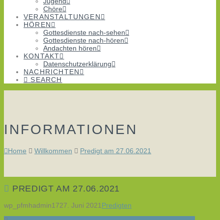
Jugend
Chöre
VERANSTALTUNGEN
HÖREN
Gottesdienste nach-sehen
Gottesdienste nach-hören
Andachten hören
KONTAKT
Datenschutzerklärung
NACHRICHTEN
SEARCH
INFORMATIONEN
Home
Willkommen
Predigt am 27.06.2021
PREDIGT AM 27.06.2021
wp_pfmhadmin17
27. Juni 2021
Predigten