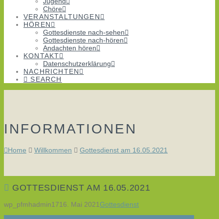
Jugend
Chöre
VERANSTALTUNGEN
HÖREN
Gottesdienste nach-sehen
Gottesdienste nach-hören
Andachten hören
KONTAKT
Datenschutzerklärung
NACHRICHTEN
SEARCH
INFORMATIONEN
Home
Willkommen
Gottesdienst am 16.05.2021
GOTTESDIENST AM 16.05.2021
wp_pfmhadmin17
16. Mai 2021
Gottesdienst