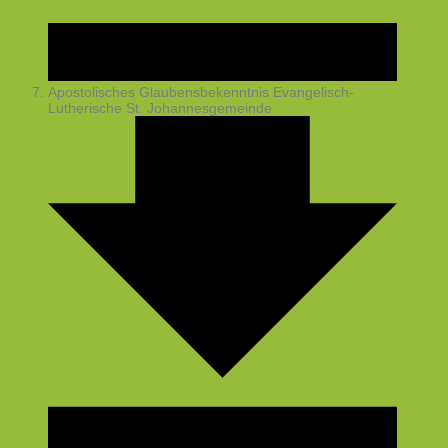
Apostolisches Glaubensbekenntnis
Evangelisch-
Lutherische St. Johannesgemeinde