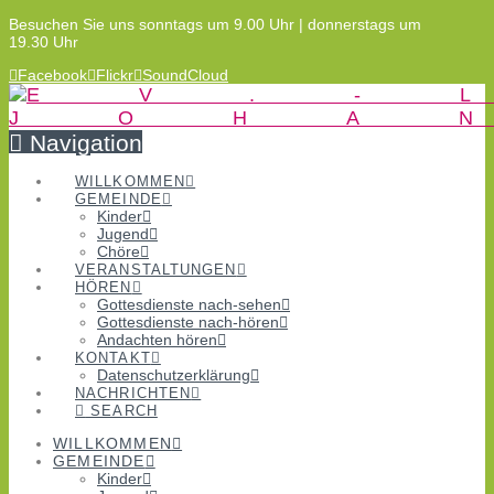
Besuchen Sie uns sonntags um 9.00 Uhr | donnerstags um
19.30 Uhr
Facebook
Flickr
SoundCloud
Navigation
WILLKOMMEN
GEMEINDE
Kinder
Jugend
Chöre
VERANSTALTUNGEN
HÖREN
Gottesdienste nach-sehen
Gottesdienste nach-hören
Andachten hören
KONTAKT
Datenschutzerklärung
NACHRICHTEN
SEARCH
WILLKOMMEN
GEMEINDE
Kinder