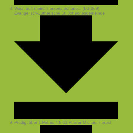
Wach auf, meins Herzens Schöne... (LG 269)
Evangelisch-Lutherische St. Johannesgemeinde
Predigt über 1.Petrus 4,8-11
Pfarrer Michael Herbst