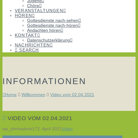
Jugend
Chöre
VERANSTALTUNGEN
HÖREN
Gottesdienste nach-sehen
Gottesdienste nach-hören
Andachten hören
KONTAKT
Datenschutzerklärung
NACHRICHTEN
SEARCH
INFORMATIONEN
Home
Willkommen
Video vom 02.04.2021
VIDEO VOM 02.04.2021
wp_pfmhadmin17
2. April 2021
Video