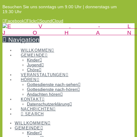
Besuchen Sie uns sonntags um 9.00 Uhr | donnerstags um
19.30 Uhr
Facebook
Flickr
SoundCloud
Navigation
WILLKOMMEN
GEMEINDE
Kinder
Jugend
Chöre
VERANSTALTUNGEN
HÖREN
Gottesdienste nach-sehen
Gottesdienste nach-hören
Andachten hören
KONTAKT
Datenschutzerklärung
NACHRICHTEN
SEARCH
WILLKOMMEN
GEMEINDE
Kinder