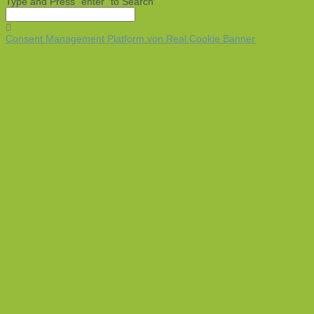
Type and Press “enter” to Search
Consent Management Platform von Real Cookie Banner