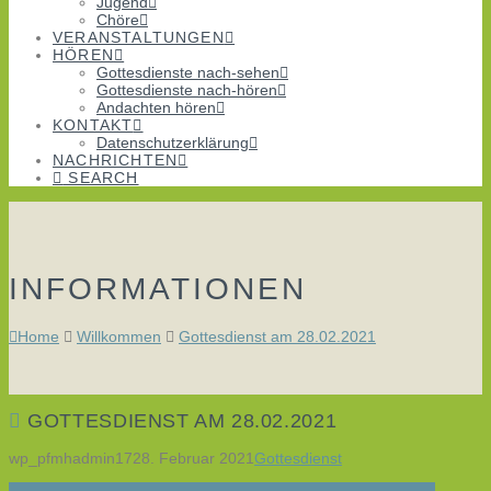
Jugend
Chöre
VERANSTALTUNGEN
HÖREN
Gottesdienste nach-sehen
Gottesdienste nach-hören
Andachten hören
KONTAKT
Datenschutzerklärung
NACHRICHTEN
SEARCH
INFORMATIONEN
Home
Willkommen
Gottesdienst am 28.02.2021
GOTTESDIENST AM 28.02.2021
wp_pfmhadmin17
28. Februar 2021
Gottesdienst