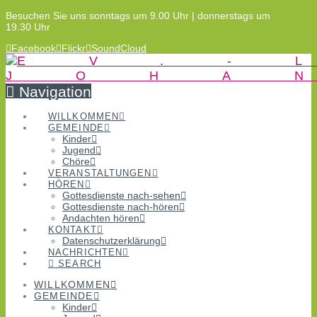
Besuchen Sie uns sonntags um 9.00 Uhr | donnerstags um
19.30 Uhr
Facebook
Flickr
SoundCloud
Navigation
WILLKOMMEN
GEMEINDE
Kinder
Jugend
Chöre
VERANSTALTUNGEN
HÖREN
Gottesdienste nach-sehen
Gottesdienste nach-hören
Andachten hören
KONTAKT
Datenschutzerklärung
NACHRICHTEN
SEARCH
WILLKOMMEN
GEMEINDE
Kinder