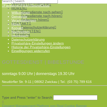
Chöre
Search
VERANSTALTUNGEN
Facebook
Flickr
SoundCloud
HÖREN
Gottesdienste nach-sehen
Willkommen
Gottesdienste nach-hören
Gemeinde
Andachten hören
Veranstaltungen
KONTAKT
Hören
Datenschutzerklärung
Kontakt
NACHRICHTEN
Nachrichten
SEARCH
Impressum
Datenschutzerklärung
Privatsphäre-Einstellungen ändern
Historie der Privatsphäre-Einstellungen
Einwilligungen widerrufen
GOTTESDIENST | BIBELSTUNDE
sonntags 9.00 Uhr | donnerstags 19.30 Uhr
Neudörfler Str. 9-11 | 08062 Zwickau | Tel.: (03 75) 789 616
Type and Press “enter” to Search
Consent Management Platform von Real Cookie Banner