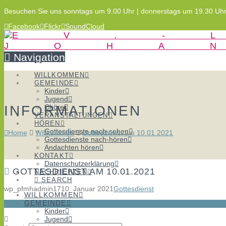
Besuchen Sie uns sonntags um 9.00 Uhr | donnerstags um 19.30 Uh
Facebook
Flickr
SoundCloud
Navigation
WILLKOMMEN
GEMEINDE
Kinder
Jugend
INFORMATIONEN
Chöre
VERANSTALTUNGEN
HÖREN
Gottesdienste nach-sehen
Home
Willkommen
Gottesdienst am 10.01.2021
Gottesdienste nach-hören
Andachten hören
KONTAKT
Datenschutzerklärung
GOTTESDIENST AM 10.01.2021
NACHRICHTEN
SEARCH
wp_pfmhadmin17
10. Januar 2021
Gottesdienst
WILLKOMMEN
GEMEINDE
Kinder
Jugend