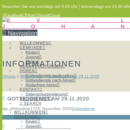
Besuchen Sie uns sonntags um 9.00 Uhr | donnerstags um 19.30 Uh
Facebook
Flickr
SoundCloud
Navigation
WILLKOMMEN
GEMEINDE
Kinder
Jugend
INFORMATIONEN
Chöre
VERANSTALTUNGEN
HÖREN
Gottesdienste nach-sehen
Home
Willkommen
Gottesdienst am 29.11.2020
Gottesdienste nach-hören
Andachten hören
KONTAKT
Datenschutzerklärung
GOTTESDIENST AM 29.11.2020
NACHRICHTEN
SEARCH
wp_pfmhadmin17
29. November 2020
Gottesdienst
WILLKOMMEN
GEMEINDE
Kinder
Jugend