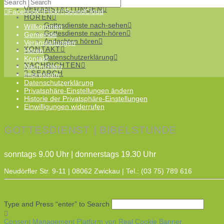
Chöre
Search
VERANSTALTUNGEN
Facebook
Flickr
SoundCloud
HÖREN
Gottesdienste nach-sehen
Willkommen
Gottesdienste nach-hören
Gemeinde
Andachten hören
Veranstaltungen
KONTAKT
Hören
Datenschutzerklärung
Kontakt
NACHRICHTEN
Nachrichten
SEARCH
Impressum
Datenschutzerklärung
Privatsphäre-Einstellungen ändern
Historie der Privatsphäre-Einstellungen
Einwilligungen widerrufen
GOTTESDIENST | BIBELSTUNDE
sonntags 9.00 Uhr | donnerstags 19.30 Uhr
Neudörfler Str. 9-11 | 08062 Zwickau | Tel.: (03 75) 789 616
Type and Press “enter” to Search
Consent Management Platform von Real Cookie Banner