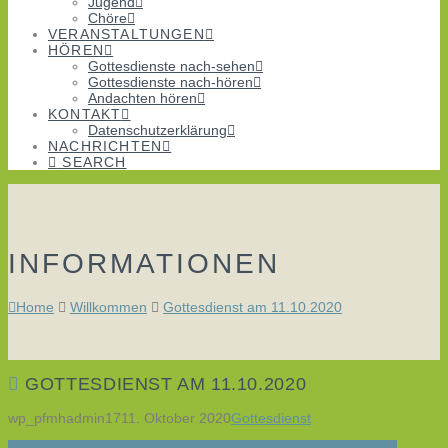
Jugend
Chöre
VERANSTALTUNGEN
HÖREN
Gottesdienste nach-sehen
Gottesdienste nach-hören
Andachten hören
KONTAKT
Datenschutzerklärung
NACHRICHTEN
SEARCH
INFORMATIONEN
Home
Willkommen
Gottesdienst am 11.10.2020
GOTTESDIENST AM 11.10.2020
wp_pfmhadmin17
11. Oktober 2020
Gottesdienst