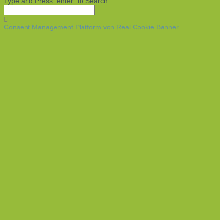
Type and Press “enter” to Search
Consent Management Platform von Real Cookie Banner