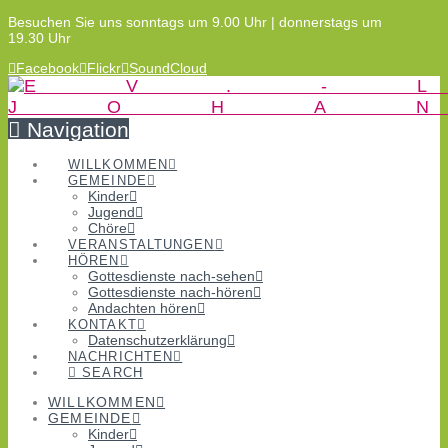
Besuchen Sie uns sonntags um 9.00 Uhr | donnerstags um
19.30 Uhr
Facebook
Flickr
SoundCloud
Navigation
WILLKOMMEN
GEMEINDE
Kinder
Jugend
Chöre
VERANSTALTUNGEN
HÖREN
Gottesdienste nach-sehen
Gottesdienste nach-hören
Andachten hören
KONTAKT
Datenschutzerklärung
NACHRICHTEN
SEARCH
WILLKOMMEN
GEMEINDE
Kinder