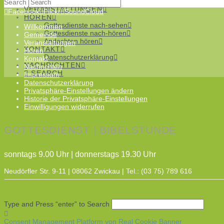
Chöre
Search
VERANSTALTUNGEN
Facebook
Flickr
SoundCloud
HÖREN
Gottesdienste nach-sehen
Willkommen
Gottesdienste nach-hören
Gemeinde
Andachten hören
Veranstaltungen
KONTAKT
Hören
Datenschutzerklärung
Kontakt
NACHRICHTEN
Nachrichten
SEARCH
Impressum
Datenschutzerklärung
Privatsphäre-Einstellungen ändern
Historie der Privatsphäre-Einstellungen
Einwilligungen widerrufen
GOTTESDIENST | BIBELSTUNDE
sonntags 9.00 Uhr | donnerstags 19.30 Uhr
Neudörfler Str. 9-11 | 08062 Zwickau | Tel.: (03 75) 789 616
Type and Press “enter” to Search
Consent Management Platform von Real Cookie Banner