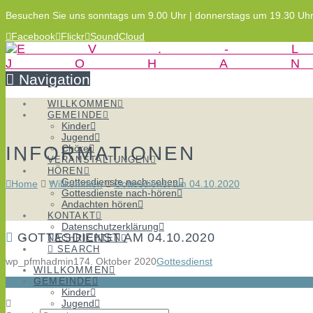
Besuchen Sie uns sonntags um 9.00 Uhr | donnerstags um 19.30 Uh
Facebook
Flickr
SoundCloud
Navigation
WILLKOMMEN
GEMEINDE
Kinder
Jugend
INFORMATIONEN
Chöre
VERANSTALTUNGEN
HÖREN
Gottesdienste nach-sehen
Home
Willkommen
Gottesdienst am 04.10.2020
Gottesdienste nach-hören
Andachten hören
KONTAKT
Datenschutzerklärung
GOTTESDIENST AM 04.10.2020
NACHRICHTEN
SEARCH
wp_pfmhadmin17
4. Oktober 2020
Gottesdienst
WILLKOMMEN
GEMEINDE
Kinder
Jugend