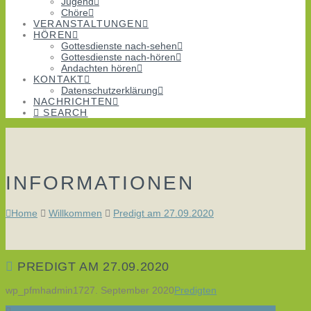
Jugend
Chöre
VERANSTALTUNGEN
HÖREN
Gottesdienste nach-sehen
Gottesdienste nach-hören
Andachten hören
KONTAKT
Datenschutzerklärung
NACHRICHTEN
SEARCH
INFORMATIONEN
Home
Willkommen
Predigt am 27.09.2020
PREDIGT AM 27.09.2020
wp_pfmhadmin17
27. September 2020
Predigten