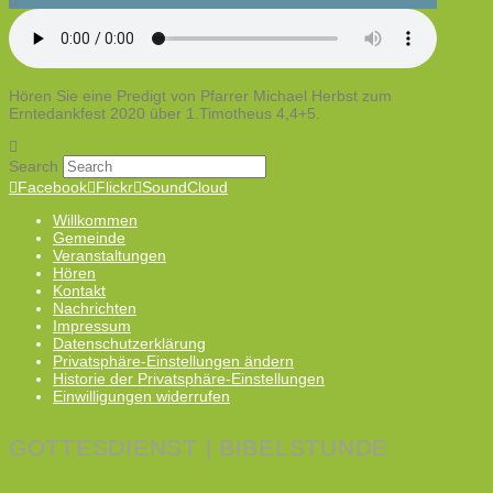
Hören Sie eine Predigt von Pfarrer Michael Herbst zum
Erntedankfest 2020 über 1.Timotheus 4,4+5.
Search
Facebook
Flickr
SoundCloud
Willkommen
Gemeinde
Veranstaltungen
Hören
Kontakt
Nachrichten
Impressum
Datenschutzerklärung
Privatsphäre-Einstellungen ändern
Historie der Privatsphäre-Einstellungen
Einwilligungen widerrufen
GOTTESDIENST | BIBELSTUNDE