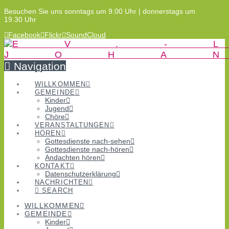
Besuchen Sie uns sonntags um 9.00 Uhr | donnerstags um
19.30 Uhr
Facebook
Flickr
SoundCloud
Navigation
WILLKOMMEN
GEMEINDE
Kinder
Jugend
Chöre
VERANSTALTUNGEN
HÖREN
Gottesdienste nach-sehen
Gottesdienste nach-hören
Andachten hören
KONTAKT
Datenschutzerklärung
NACHRICHTEN
SEARCH
WILLKOMMEN
GEMEINDE
Kinder