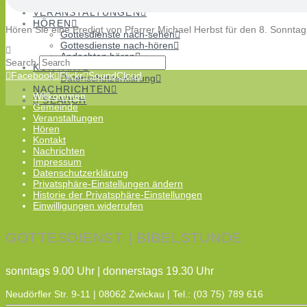
Chöre
VERANSTALTUNGEN
HÖREN
Hören Sie eine Predigt von Pfarrer Michael Herbst für den 8. Sonntag
Gottesdienste nach-sehen
Gottesdienste nach-hören
Andachten hören
Search
KONTAKT
Facebook
Flickr
SoundCloud
Datenschutzerklärung
NACHRICHTEN
Willkommen
SEARCH
Gemeinde
Veranstaltungen
Hören
Kontakt
Nachrichten
Impressum
Datenschutzerklärung
Privatsphäre-Einstellungen ändern
Historie der Privatsphäre-Einstellungen
Einwilligungen widerrufen
GOTTESDIENST | BIBELSTUNDE
sonntags 9.00 Uhr | donnerstags 19.30 Uhr
Neudörfler Str. 9-11 | 08062 Zwickau | Tel.: (03 75) 789 616