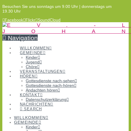
Besuchen Sie uns sonntags um 9.00 Uhr | donnerstags um
19.30 Uhr
Facebook
Flickr
SoundCloud
Navigation
WILLKOMMEN
GEMEINDE
Kinder
Jugend
Chöre
VERANSTALTUNGEN
HÖREN
Gottesdienste nach-sehen
Gottesdienste nach-hören
Andachten hören
KONTAKT
Datenschutzerklärung
NACHRICHTEN
SEARCH
WILLKOMMEN
GEMEINDE
Kinder