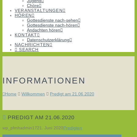
Jugend
Chöre
VERANSTALTUNGEN
HÖREN
Gottesdienste nach-sehen
Gottesdienste nach-hören
Andachten hören
KONTAKT
Datenschutzerklärung
NACHRICHTEN
SEARCH
INFORMATIONEN
Home
Willkommen
Predigt am 21.06.2020
PREDIGT AM 21.06.2020
wp_pfmhadmin17
21. Juni 2020
Predigten