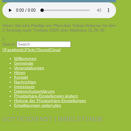
Hören Sie eine Predigt von Pfarrvikar Tobias Hübener für den
2.Sonntag nach Trinitatis 2020 über Matthäus 11,25-30.
Search
Facebook
Flickr
SoundCloud
Willkommen
Gemeinde
Veranstaltungen
Hören
Kontakt
Nachrichten
Impressum
Datenschutzerklärung
Privatsphäre-Einstellungen ändern
Historie der Privatsphäre-Einstellungen
Einwilligungen widerrufen
GOTTESDIENST | BIBELSTUNDE