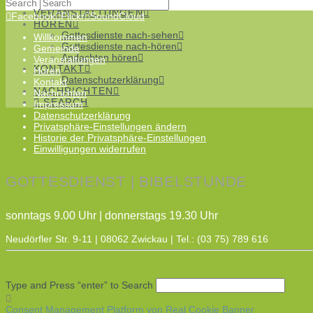
Chöre
Search
VERANSTALTUNGEN
Facebook
Flickr
SoundCloud
HÖREN
Gottesdienste nach-sehen
Willkommen
Gottesdienste nach-hören
Gemeinde
Andachten hören
Veranstaltungen
KONTAKT
Hören
Datenschutzerklärung
Kontakt
NACHRICHTEN
Nachrichten
SEARCH
Impressum
Datenschutzerklärung
Privatsphäre-Einstellungen ändern
Historie der Privatsphäre-Einstellungen
Einwilligungen widerrufen
GOTTESDIENST | BIBELSTUNDE
sonntags 9.00 Uhr | donnerstags 19.30 Uhr
Neudörfler Str. 9-11 | 08062 Zwickau | Tel.: (03 75) 789 616
Type and Press “enter” to Search
Consent Management Platform von Real Cookie Banner