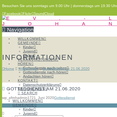
Besuchen Sie uns sonntags um 9.00 Uhr | donnerstags um 19.30 Uh
Facebook
Flickr
SoundCloud
Navigation
WILLKOMMEN
GEMEINDE
Kinder
Jugend
INFORMATIONEN
Chöre
VERANSTALTUNGEN
HÖREN
Gottesdienste nach-sehen
Home
Willkommen
Gottesdienst am 21.06.2020
Gottesdienste nach-hören
Andachten hören
KONTAKT
Datenschutzerklärung
GOTTESDIENST AM 21.06.2020
NACHRICHTEN
SEARCH
wp_pfmhadmin17
21. Juni 2020
Gottesdienst
WILLKOMMEN
GEMEINDE
Kinder
Jugend