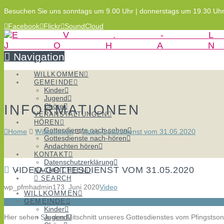
Besuchen Sie uns sonntags um 9.00 Uhr | donnerstags um 19.30 Uh
Facebook
Flickr
SoundCloud
Navigation
WILLKOMMEN
GEMEINDE
Kinder
Jugend
INFORMATIONEN
Chöre
VERANSTALTUNGEN
HÖREN
Gottesdienste nach-sehen
Home
Willkommen
Video-Gottesdienst vom 31.05.2020
Gottesdienste nach-hören
Andachten hören
KONTAKT
Datenschutzerklärung
VIDEO-GOTTESDIENST VOM 31.05.2020
NACHRICHTEN
SEARCH
wp_pfmhadmin17
3. Juni 2020
Video
WILLKOMMEN
GEMEINDE
Kinder
Hier sehen Sie den Mitschnitt unseres Gottesdienstes vom Pfingstso
Jugend