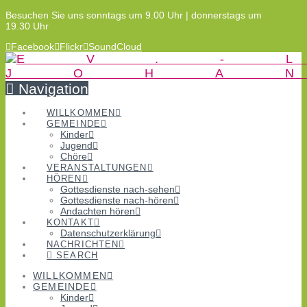
Besuchen Sie uns sonntags um 9.00 Uhr | donnerstags um
19.30 Uhr
Facebook
Flickr
SoundCloud
Navigation
WILLKOMMEN
GEMEINDE
Kinder
Jugend
Chöre
VERANSTALTUNGEN
HÖREN
Gottesdienste nach-sehen
Gottesdienste nach-hören
Andachten hören
KONTAKT
Datenschutzerklärung
NACHRICHTEN
SEARCH
WILLKOMMEN
GEMEINDE
Kinder