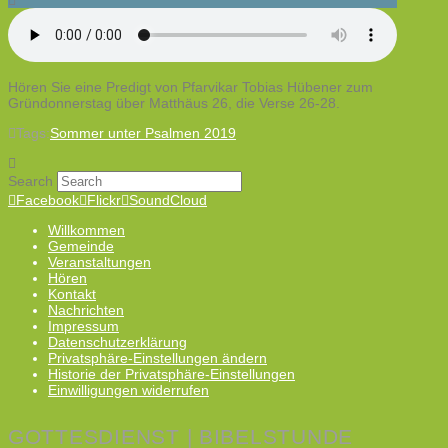
Hören Sie eine Predigt von Pfarvikar Tobias Hübener zum
Gründonnerstag über Matthäus 26, die Verse 26-28.
Tags:
Sommer unter Psalmen 2019
Search
Facebook
Flickr
SoundCloud
Willkommen
Gemeinde
Veranstaltungen
Hören
Kontakt
Nachrichten
Impressum
Datenschutzerklärung
Privatsphäre-Einstellungen ändern
Historie der Privatsphäre-Einstellungen
Einwilligungen widerrufen
GOTTESDIENST | BIBELSTUNDE