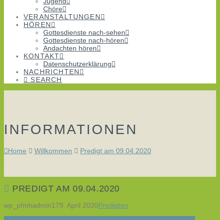
Jugend
Chöre
VERANSTALTUNGEN
HÖREN
Gottesdienste nach-sehen
Gottesdienste nach-hören
Andachten hören
KONTAKT
Datenschutzerklärung
NACHRICHTEN
SEARCH
INFORMATIONEN
Home
Willkommen
Predigt am 09.04.2020
PREDIGT AM 09.04.2020
wp_pfmhadmin17
9. April 2020
Predigten