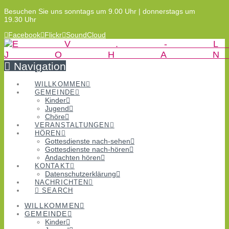
Besuchen Sie uns sonntags um 9.00 Uhr | donnerstags um
19.30 Uhr
Facebook
Flickr
SoundCloud
Navigation
WILLKOMMEN
GEMEINDE
Kinder
Jugend
Chöre
VERANSTALTUNGEN
HÖREN
Gottesdienste nach-sehen
Gottesdienste nach-hören
Andachten hören
KONTAKT
Datenschutzerklärung
NACHRICHTEN
SEARCH
WILLKOMMEN
GEMEINDE
Kinder