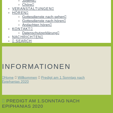
Jugend
Chöre
VERANSTALTUNGEN
HÖREN
Gottesdienste nach-sehen
Gottesdienste nach-hören
Andachten hören
KONTAKT
Datenschutzerklärung
NACHRICHTEN
SEARCH
INFORMATIONEN
Home
Willkommen
Predigt am 1.Sonntag nach
Epiphanias 2020
PREDIGT AM 1.SONNTAG NACH
EPIPHANIAS 2020