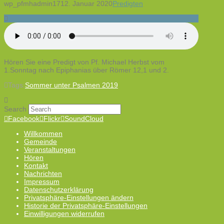
wp_pfmhadmin17
12. Januar 2020
Predigten
Hören Sie eine Predigt von Pf. Michael Herbst vom
1.Sonntag nach Epiphanias über Römer 12,1 und 2.
Tags:
Sommer unter Psalmen 2019
Search
Facebook
Flickr
SoundCloud
Willkommen
Gemeinde
Veranstaltungen
Hören
Kontakt
Nachrichten
Impressum
Datenschutzerklärung
Privatsphäre-Einstellungen ändern
Historie der Privatsphäre-Einstellungen
Einwilligungen widerrufen