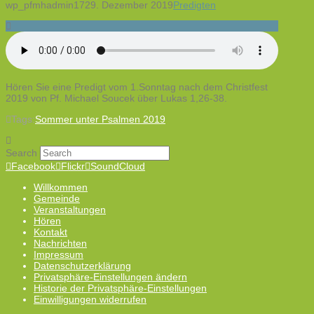
wp_pfmhadmin17
29. Dezember 2019
Predigten
Hören Sie eine Predigt vom 1.Sonntag nach dem Christfest
2019 von Pf. Michael Soucek über Lukas 1,26-38.
Tags:
Sommer unter Psalmen 2019
Search
Facebook
Flickr
SoundCloud
Willkommen
Gemeinde
Veranstaltungen
Hören
Kontakt
Nachrichten
Impressum
Datenschutzerklärung
Privatsphäre-Einstellungen ändern
Historie der Privatsphäre-Einstellungen
Einwilligungen widerrufen