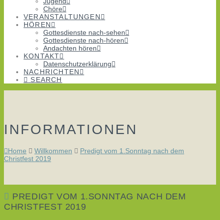
Jugend
Chöre
VERANSTALTUNGEN
HÖREN
Gottesdienste nach-sehen
Gottesdienste nach-hören
Andachten hören
KONTAKT
Datenschutzerklärung
NACHRICHTEN
SEARCH
INFORMATIONEN
Home
Willkommen
Predigt vom 1.Sonntag nach dem
Christfest 2019
PREDIGT VOM 1.SONNTAG NACH DEM
CHRISTFEST 2019