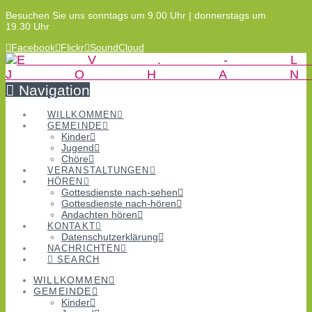
Besuchen Sie uns sonntags um 9.00 Uhr | donnerstags um
19.30 Uhr
Facebook
Flickr
SoundCloud
Navigation
WILLKOMMEN
GEMEINDE
Kinder
Jugend
Chöre
VERANSTALTUNGEN
HÖREN
Gottesdienste nach-sehen
Gottesdienste nach-hören
Andachten hören
KONTAKT
Datenschutzerklärung
NACHRICHTEN
SEARCH
WILLKOMMEN
GEMEINDE
Kinder