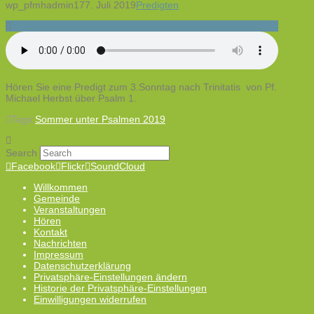
wp_pfmhadmin17
7. Juli 2019
Predigten
Hören Sie eine Predigt zum 3.Sonntag nach Trinitatis von Pf.
Michael Herbst über Psalm 1.
Tags:
Sommer unter Psalmen 2019
Search
Facebook
Flickr
SoundCloud
Willkommen
Gemeinde
Veranstaltungen
Hören
Kontakt
Nachrichten
Impressum
Datenschutzerklärung
Privatsphäre-Einstellungen ändern
Historie der Privatsphäre-Einstellungen
Einwilligungen widerrufen