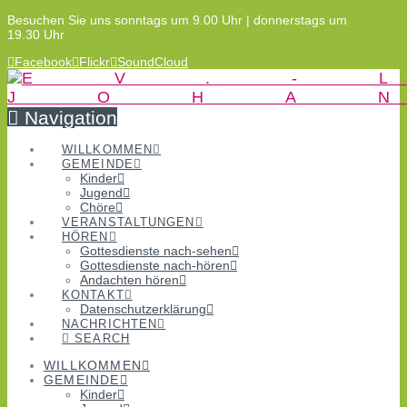
Besuchen Sie uns sonntags um 9.00 Uhr | donnerstags um
19.30 Uhr
Facebook
Flickr
SoundCloud
Navigation
WILLKOMMEN
GEMEINDE
Kinder
Jugend
Chöre
VERANSTALTUNGEN
HÖREN
Gottesdienste nach-sehen
Gottesdienste nach-hören
Andachten hören
KONTAKT
Datenschutzerklärung
NACHRICHTEN
SEARCH
WILLKOMMEN
GEMEINDE
Kinder