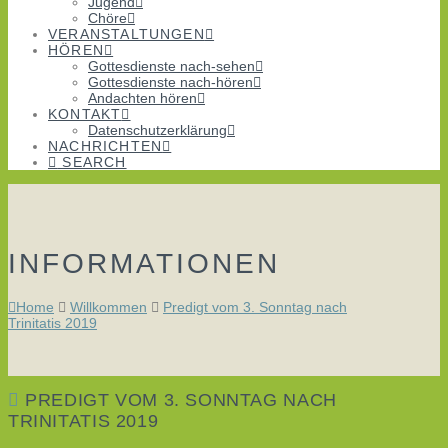
Jugend
Chöre
VERANSTALTUNGEN
HÖREN
Gottesdienste nach-sehen
Gottesdienste nach-hören
Andachten hören
KONTAKT
Datenschutzerklärung
NACHRICHTEN
SEARCH
INFORMATIONEN
Home
Willkommen
Predigt vom 3. Sonntag nach
Trinitatis 2019
PREDIGT VOM 3. SONNTAG NACH
TRINITATIS 2019