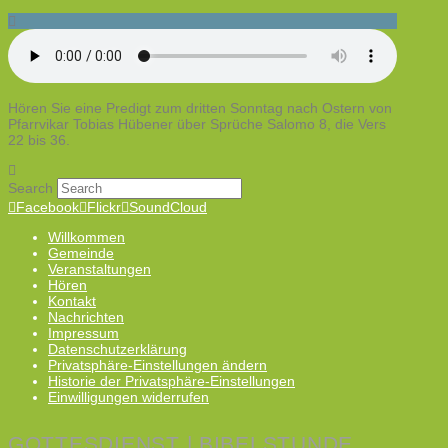
Hören Sie eine Predigt zum dritten Sonntag nach Ostern von
Pfarrvikar Tobias Hübener über Sprüche Salomo 8, die Vers
22 bis 36.
Search
Facebook
Flickr
SoundCloud
Willkommen
Gemeinde
Veranstaltungen
Hören
Kontakt
Nachrichten
Impressum
Datenschutzerklärung
Privatsphäre-Einstellungen ändern
Historie der Privatsphäre-Einstellungen
Einwilligungen widerrufen
GOTTESDIENST | BIBELSTUNDE