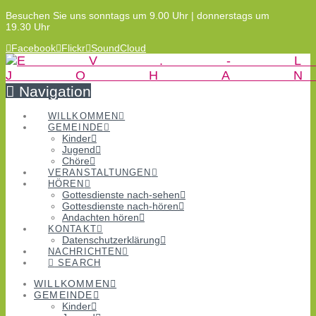
Besuchen Sie uns sonntags um 9.00 Uhr | donnerstags um
19.30 Uhr
Facebook
Flickr
SoundCloud
Navigation
WILLKOMMEN
GEMEINDE
Kinder
Jugend
Chöre
VERANSTALTUNGEN
HÖREN
Gottesdienste nach-sehen
Gottesdienste nach-hören
Andachten hören
KONTAKT
Datenschutzerklärung
NACHRICHTEN
SEARCH
WILLKOMMEN
GEMEINDE
Kinder