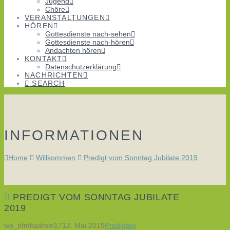
Jugend
Chöre
VERANSTALTUNGEN
HÖREN
Gottesdienste nach-sehen
Gottesdienste nach-hören
Andachten hören
KONTAKT
Datenschutzerklärung
NACHRICHTEN
SEARCH
INFORMATIONEN
Home
Willkommen
Predigt vom Sonntag Jubilate 2019
PREDIGT VOM SONNTAG JUBILATE
2019
wp_pfmhadmin17
12. Mai 2019
Predigten