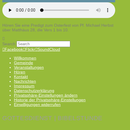
Hören Sie eine Predigt zum Osterfest von Pf. Michael Herbst
über Matthäus 28, die Vers 1 bis 10.
Search
Facebook
Flickr
SoundCloud
Willkommen
Gemeinde
Veranstaltungen
Hören
Kontakt
Nachrichten
Impressum
Datenschutzerklärung
Privatsphäre-Einstellungen ändern
Historie der Privatsphäre-Einstellungen
Einwilligungen widerrufen
GOTTESDIENST | BIBELSTUNDE