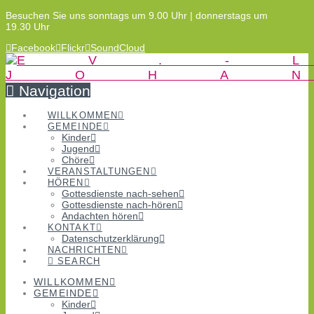
Besuchen Sie uns sonntags um 9.00 Uhr | donnerstags um
19.30 Uhr
Facebook
Flickr
SoundCloud
Navigation
WILLKOMMEN
GEMEINDE
Kinder
Jugend
Chöre
VERANSTALTUNGEN
HÖREN
Gottesdienste nach-sehen
Gottesdienste nach-hören
Andachten hören
KONTAKT
Datenschutzerklärung
NACHRICHTEN
SEARCH
WILLKOMMEN
GEMEINDE
Kinder