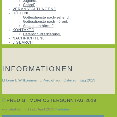
Jugend
Chöre
VERANSTALTUNGEN
HÖREN
Gottesdienste nach-sehen
Gottesdienste nach-hören
Andachten hören
KONTAKT
Datenschutzerklärung
NACHRICHTEN
SEARCH
INFORMATIONEN
Home
Willkommen
Predigt vom Ostersonntag 2019
PREDIGT VOM OSTERSONNTAG 2019
wp_pfmhadmin17
21. April 2019
Predigten