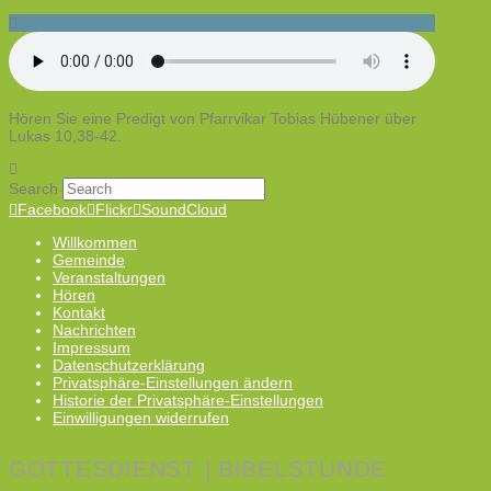
Hören Sie eine Predigt von Pfarrvikar Tobias Hübener über
Lukas 10,38-42.
Search
Facebook
Flickr
SoundCloud
Willkommen
Gemeinde
Veranstaltungen
Hören
Kontakt
Nachrichten
Impressum
Datenschutzerklärung
Privatsphäre-Einstellungen ändern
Historie der Privatsphäre-Einstellungen
Einwilligungen widerrufen
GOTTESDIENST | BIBELSTUNDE