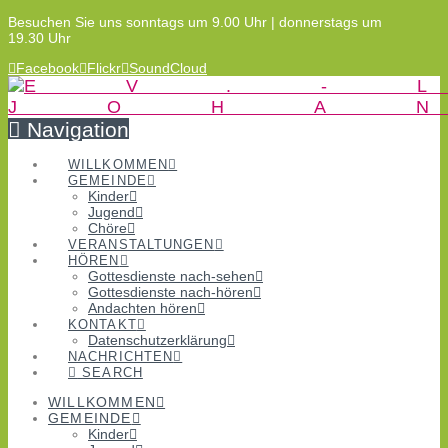
Besuchen Sie uns sonntags um 9.00 Uhr | donnerstags um
19.30 Uhr
Facebook
Flickr
SoundCloud
Navigation
WILLKOMMEN
GEMEINDE
Kinder
Jugend
Chöre
VERANSTALTUNGEN
HÖREN
Gottesdienste nach-sehen
Gottesdienste nach-hören
Andachten hören
KONTAKT
Datenschutzerklärung
NACHRICHTEN
SEARCH
WILLKOMMEN
GEMEINDE
Kinder