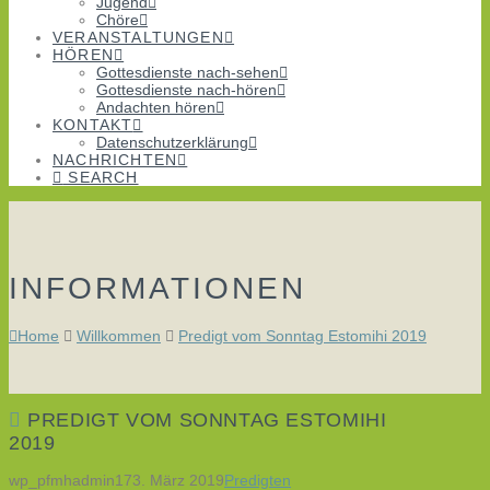
Jugend
Chöre
VERANSTALTUNGEN
HÖREN
Gottesdienste nach-sehen
Gottesdienste nach-hören
Andachten hören
KONTAKT
Datenschutzerklärung
NACHRICHTEN
SEARCH
INFORMATIONEN
Home
Willkommen
Predigt vom Sonntag Estomihi 2019
PREDIGT VOM SONNTAG ESTOMIHI
2019
wp_pfmhadmin17
3. März 2019
Predigten