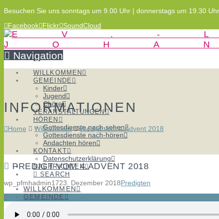
Besuchen Sie uns sonntags um 9.00 Uhr | donnerstags um 19.30 Uh
Facebook
Flickr
SoundCloud
Navigation
WILLKOMMEN
GEMEINDE
Kinder
Jugend
INFORMATIONEN
Chöre
VERANSTALTUNGEN
HÖREN
Gottesdienste nach-sehen
Home
Willkommen
Predigt vom 4.Advent 2018
Gottesdienste nach-hören
Andachten hören
KONTAKT
Datenschutzerklärung
PREDIGT VOM 4.ADVENT 2018
NACHRICHTEN
SEARCH
wp_pfmhadmin17
23. Dezember 2018
Predigten
WILLKOMMEN
GEMEINDE
Kinder
Jugend