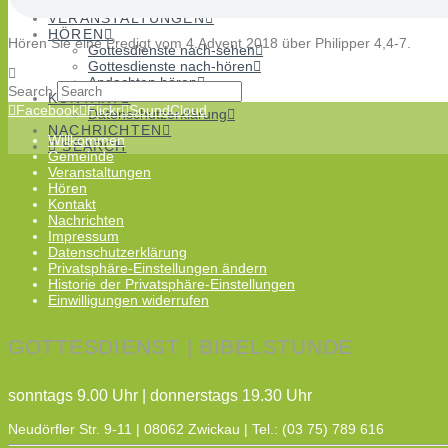
Chöre
VERANSTALTUNGEN
HÖREN
Hören Sie eine Predigt vom 4.Advent 2018 über Philipper 4,4-7.
Gottesdienste nach-sehen
Gottesdienste nach-hören
Andachten hören
Search
KONTAKT
Facebook
Flickr
SoundCloud
Datenschutzerklärung
NACHRICHTEN
Willkommen
SEARCH
Gemeinde
Veranstaltungen
Hören
Kontakt
Nachrichten
Impressum
Datenschutzerklärung
Privatsphäre-Einstellungen ändern
Historie der Privatsphäre-Einstellungen
Einwilligungen widerrufen
GOTTESDIENST | BIBELSTUNDE
sonntags 9.00 Uhr | donnerstags 19.30 Uhr
Neudörfler Str. 9-11 | 08062 Zwickau | Tel.: (03 75) 789 616