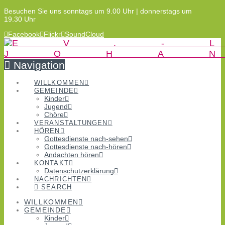
Besuchen Sie uns sonntags um 9.00 Uhr | donnerstags um
19.30 Uhr
Facebook
Flickr
SoundCloud
Navigation
WILLKOMMEN
GEMEINDE
Kinder
Jugend
Chöre
VERANSTALTUNGEN
HÖREN
Gottesdienste nach-sehen
Gottesdienste nach-hören
Andachten hören
KONTAKT
Datenschutzerklärung
NACHRICHTEN
SEARCH
WILLKOMMEN
GEMEINDE
Kinder