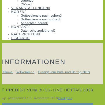
Jugend
Chöre
VERANSTALTUNGEN
HÖREN
Gottesdienste nach-sehen
Gottesdienste nach-hören
Andachten hören
KONTAKT
Datenschutzerklärung
NACHRICHTEN
SEARCH
INFORMATIONEN
Home
Willkommen
Predigt vom Buß- und Bettag 2018
PREDIGT VOM BUSS- UND BETTAG 2018
wp_pfmhadmin17
21. November 2018
Predigten