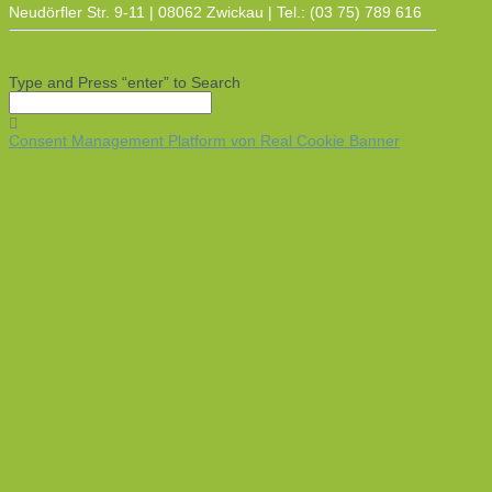
Neudörfler Str. 9-11 | 08062 Zwickau | Tel.: (03 75) 789 616
Type and Press “enter” to Search
Consent Management Platform von Real Cookie Banner