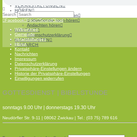
Chöre
VERANSTALTUNGEN
HÖREN
Search
Gottesdienste nach-sehen
Facebook
Flickr
SoundCloud
Gottesdienste nach-hören
Andachten hören
Willkommen
KONTAKT
Gemeinde
Datenschutzerklärung
Veranstaltungen
NACHRICHTEN
Hören
SEARCH
Kontakt
Nachrichten
Impressum
Datenschutzerklärung
Privatsphäre-Einstellungen ändern
Historie der Privatsphäre-Einstellungen
Einwilligungen widerrufen
GOTTESDIENST | BIBELSTUNDE
sonntags 9.00 Uhr | donnerstags 19.30 Uhr
Neudörfler Str. 9-11 | 08062 Zwickau | Tel.: (03 75) 789 616