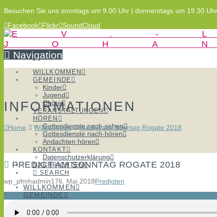
Besuchen Sie uns sonntags um 9.00 Uhr | donnerstags um 19.30 Uh
Facebook
Flickr
SoundCloud
Navigation
WILLKOMMEN
GEMEINDE
Kinder
Jugend
INFORMATIONEN
Chöre
VERANSTALTUNGEN
HÖREN
Gottesdienste nach-sehen
Home
Willkommen
Predigt am Sonntag Rogate 2018
Gottesdienste nach-hören
Andachten hören
KONTAKT
Datenschutzerklärung
PREDIGT AM SONNTAG ROGATE 2018
NACHRICHTEN
SEARCH
wp_pfmhadmin17
6. Mai 2018
Predigten
WILLKOMMEN
GEMEINDE
Kinder
Jugend