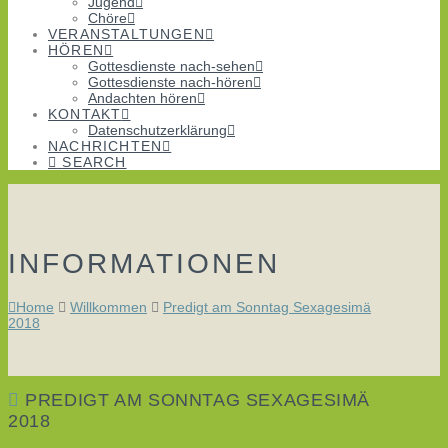
Jugend
Chöre
VERANSTALTUNGEN
HÖREN
Gottesdienste nach-sehen
Gottesdienste nach-hören
Andachten hören
KONTAKT
Datenschutzerklärung
NACHRICHTEN
SEARCH
INFORMATIONEN
Home
Willkommen
Predigt am Sonntag Sexagesimä
2018
PREDIGT AM SONNTAG SEXAGESIMÄ
2018