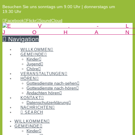
Besuchen Sie uns sonntags um 9.00 Uhr | donnerstags um
19.30 Uhr
Facebook
Flickr
SoundCloud
Navigation
WILLKOMMEN
GEMEINDE
Kinder
Jugend
Chöre
VERANSTALTUNGEN
HÖREN
Gottesdienste nach-sehen
Gottesdienste nach-hören
Andachten hören
KONTAKT
Datenschutzerklärung
NACHRICHTEN
SEARCH
WILLKOMMEN
GEMEINDE
Kinder