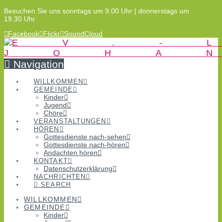
Besuchen Sie uns sonntags um 9.00 Uhr | donnerstags um
19.30 Uhr
Facebook
Flickr
SoundCloud
Navigation
WILLKOMMEN
GEMEINDE
Kinder
Jugend
Chöre
VERANSTALTUNGEN
HÖREN
Gottesdienste nach-sehen
Gottesdienste nach-hören
Andachten hören
KONTAKT
Datenschutzerklärung
NACHRICHTEN
SEARCH
WILLKOMMEN
GEMEINDE
Kinder