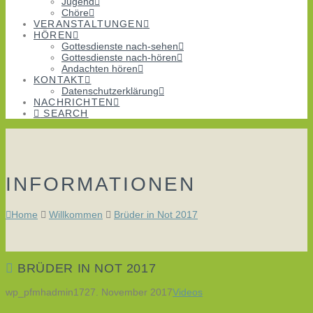
Jugend
Chöre
VERANSTALTUNGEN
HÖREN
Gottesdienste nach-sehen
Gottesdienste nach-hören
Andachten hören
KONTAKT
Datenschutzerklärung
NACHRICHTEN
SEARCH
INFORMATIONEN
Home
Willkommen
Brüder in Not 2017
BRÜDER IN NOT 2017
wp_pfmhadmin17
27. November 2017
Videos