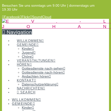
Besuchen Sie uns sonntags um 9.00 Uhr | donnerstags um
19.30 Uhr
Facebook
Flickr
SoundCloud
Navigation
WILLKOMMEN
GEMEINDE
Kinder
Jugend
Chöre
VERANSTALTUNGEN
HÖREN
Gottesdienste nach-sehen
Gottesdienste nach-hören
Andachten hören
KONTAKT
Datenschutzerklärung
NACHRICHTEN
SEARCH
WILLKOMMEN
GEMEINDE
Kinder