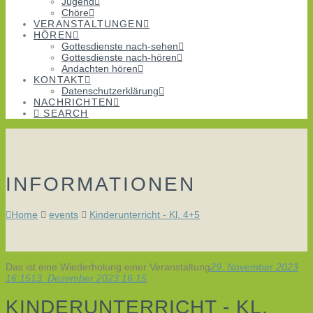
Jugend
Chöre
VERANSTALTUNGEN
HÖREN
Gottesdienste nach-sehen
Gottesdienste nach-hören
Andachten hören
KONTAKT
Datenschutzerklärung
NACHRICHTEN
SEARCH
INFORMATIONEN
Home
events
Kinderunterricht - Kl. 4+5
Das ist eine Wiederholung einer Veranstaltung
29. November 2023
16:15
13. Dezember 2023 16:15
KINDERUNTERRICHT - KL.