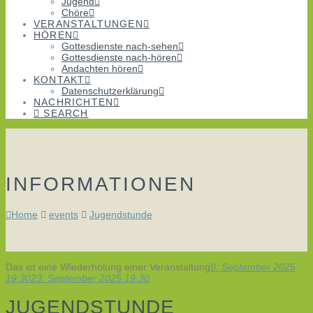
Jugend
Chöre
VERANSTALTUNGEN
HÖREN
Gottesdienste nach-sehen
Gottesdienste nach-hören
Andachten hören
KONTAKT
Datenschutzerklärung
NACHRICHTEN
SEARCH
INFORMATIONEN
Home
events
Jugendstunde
Das ist eine Wiederholung einer Veranstaltung
9. September 2025
19:30
23. September 2025 19:30
JUGENDSTUNDE