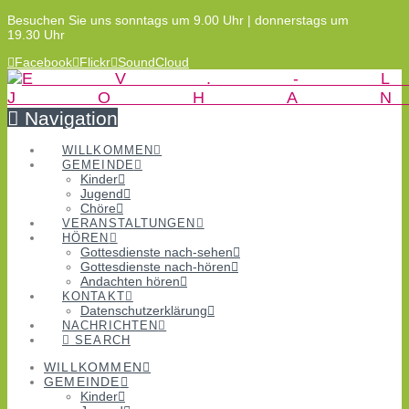
Besuchen Sie uns sonntags um 9.00 Uhr | donnerstags um
19.30 Uhr
Facebook
Flickr
SoundCloud
Navigation
WILLKOMMEN
GEMEINDE
Kinder
Jugend
Chöre
VERANSTALTUNGEN
HÖREN
Gottesdienste nach-sehen
Gottesdienste nach-hören
Andachten hören
KONTAKT
Datenschutzerklärung
NACHRICHTEN
SEARCH
WILLKOMMEN
GEMEINDE
Kinder