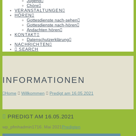
Jugend
Chöre
VERANSTALTUNGEN
HÖREN
Gottesdienste nach-sehen
Gottesdienste nach-hören
Andachten hören
KONTAKT
Datenschutzerklärung
NACHRICHTEN
SEARCH
INFORMATIONEN
Home
Willkommen
Predigt am 16.05.2021
PREDIGT AM 16.05.2021
wp_pfmhadmin17
16. Mai 2021
Predigten