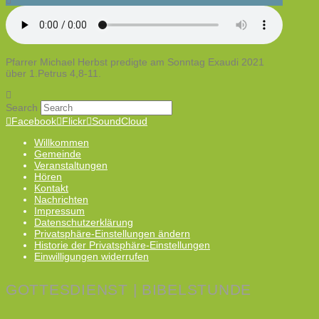
Pfarrer Michael Herbst predigte am Sonntag Exaudi 2021
über 1.Petrus 4,8-11.
Search
Facebook
Flickr
SoundCloud
Willkommen
Gemeinde
Veranstaltungen
Hören
Kontakt
Nachrichten
Impressum
Datenschutzerklärung
Privatsphäre-Einstellungen ändern
Historie der Privatsphäre-Einstellungen
Einwilligungen widerrufen
GOTTESDIENST | BIBELSTUNDE