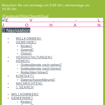
Besuchen Sie uns sonntags um 9.00 Uhr | donnerstags um
19.30 Uhr
Facebook
Flickr
SoundCloud
Navigation
WILLKOMMEN
GEMEINDE
Kinder
Jugend
Chöre
VERANSTALTUNGEN
HÖREN
Gottesdienste nach-sehen
Gottesdienste nach-hören
Andachten hören
KONTAKT
Datenschutzerklärung
NACHRICHTEN
SEARCH
WILLKOMMEN
GEMEINDE
Kinder